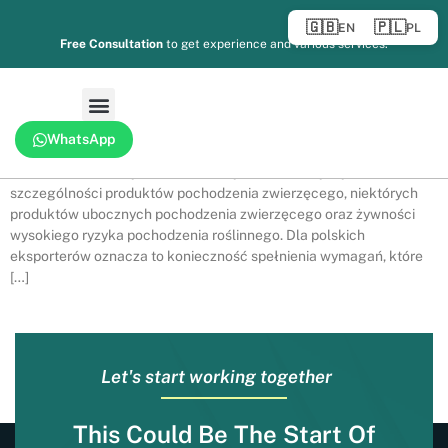
food and drink products enter the country. Since the introduction of
🇬🇧
🇵🇱
EN
PL
the Border Target Operating Model (BTOM), all imports of products
Free Consultation
to get experience and various services.
of animal origin (POAO), certain animal by-products, and high-risk
food and feed of non-animal origin […]
Nowe realia importu żywności do Wielkiej Brytanii Od momentu
wdrożenia Border Target Operating Model (BTOM), import
WhatsApp
produktów spożywczych do Wielkiej Brytanii podlega ścisłym
kontrolom sanitarnym i fitosanitarnym (SPS). Dotyczy to w
szczególności produktów pochodzenia zwierzęcego, niektórych
produktów ubocznych pochodzenia zwierzęcego oraz żywności
wysokiego ryzyka pochodzenia roślinnego. Dla polskich
eksporterów oznacza to konieczność spełnienia wymagań, które
[…]
Let's start working together
This Could Be The Start Of