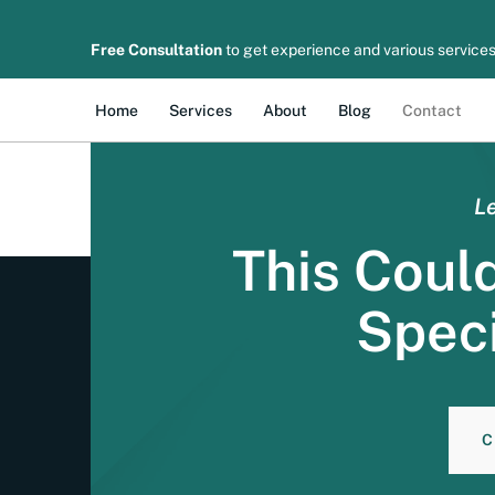
Co musisz wiedzieć przed importem pojazdu d
bardziej złożony niż proste opłacenie cła. Po 
Free Consultation
to get experience and various services
oraz standardów bezpieczeństwa. Ten poradnik
Home
Services
About
Blog
Contact
Le
This Coul
Speci
C