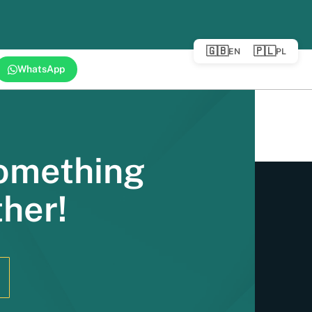
yny przemysłowej do UK to proces znacznie
mologacji, emisji spalin, rejestracji w DVLA
rawy celnej po […]
🇬🇧
🇵🇱
EN
PL
WhatsApp
Something
ther!