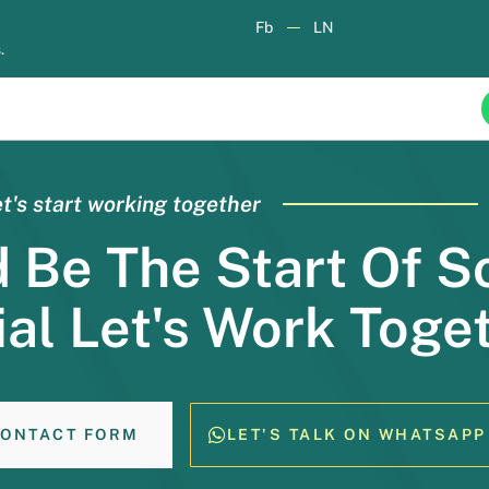
o Wielkiej Brytanii Import samochodu, ciężarówki czy masz
Fb
LN
Brexicie obowiązują odrębne brytyjskie przepisy dotyczące ho
.
 przeprowadzi Cię przez wszystkie kluczowe etapy — od odp
t's start working together
d Be The Start Of 
al Let's Work Toge
ONTACT FORM
LET'S TALK ON WHATSAPP