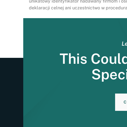
unikatowy identyfikator nadawany firmom i o
deklaracji celnej ani uczestnictwo w procedur
Le
This Coul
Speci
C