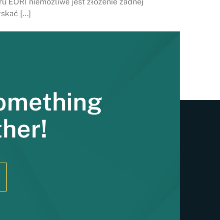
 EORI niemożliwe jest złożenie żadnej
yskać […]
Something
ther!