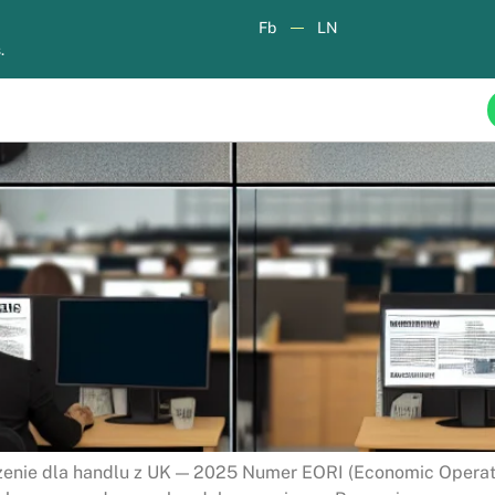
Fb
LN
.
zenie dla handlu z UK — 2025 Numer EORI (Economic Operators