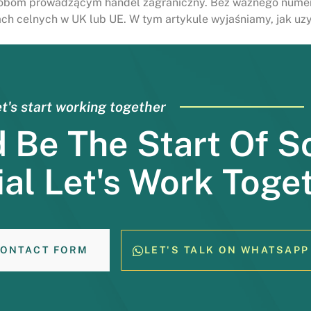
sobom prowadzącym handel zagraniczny. Bez ważnego numeru
ach celnych w UK lub UE. W tym artykule wyjaśniamy, jak uz
t's start working together
d Be The Start Of 
al Let's Work Toge
ONTACT FORM
LET'S TALK ON WHATSAPP