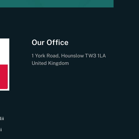
Our Office
1 York Road, Hounslow TW3 1LA
United Kingdom
ii
i