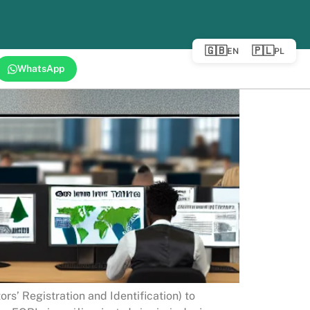
🇬🇧
🇵🇱
EN
PL
WhatsApp
’ Registration and Identification) to