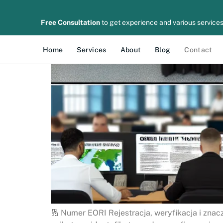
Free Consultation
to get experience and various services
Home
Services
About
Blog
Contact
🔢 Numer EORI Rejestracja, weryfikacja i znac