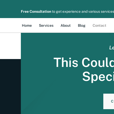
TCA: fundament handlu po Brexicie Umowa o ha
Wielką Brytanią a Unią Europejską. To najwa
Free Consultation
to get experience and various services
Wielkiej Brytanii. Dla przedsiębiorców po ob
Home
Services
About
Blog
Contact
Le
This Coul
Speci
C