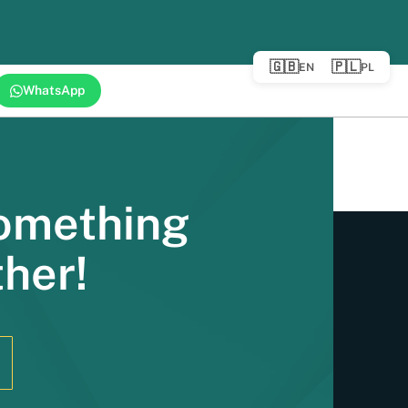
 2021 r., reguluje stosunki handlowe między
staje największym partnerem handlowym
ień TCA […]
🇬🇧
🇵🇱
EN
PL
WhatsApp
Something
ther!