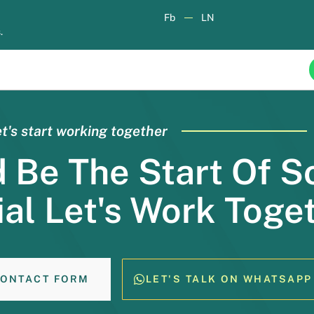
ndlu i współpracy UK-UE (TCA), obowiązująca od 1 stycznia
Fb
LN
żniejsza umowa handlowa UK, biorąc pod uwagę, że UE pozo
.
u stronach kanału La Manche znajomość kluczowych postanow
t's start working together
d Be The Start Of 
al Let's Work Toge
ONTACT FORM
LET'S TALK ON WHATSAPP