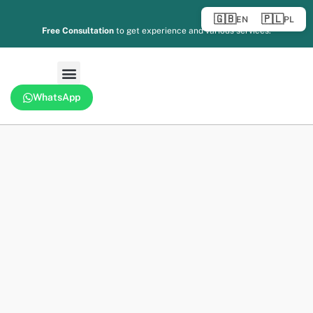
🇬🇧
🇵🇱
EN
PL
Free Consultation
to get experience and various services.
WhatsApp