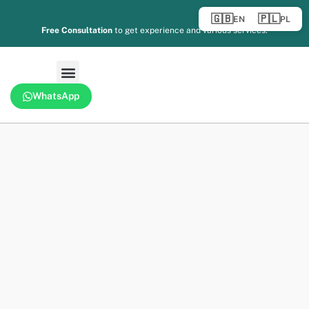
🇬🇧
🇵🇱
EN
PL
Free Consultation
to get experience and various services.
WhatsApp